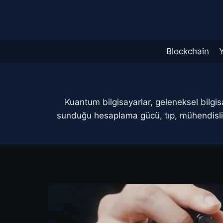
Skip
to
content
Blockchain
Kuantum bilgisayarlar, geleneksel bilgis
sunduğu hesaplama gücü, tıp, mühendislik 