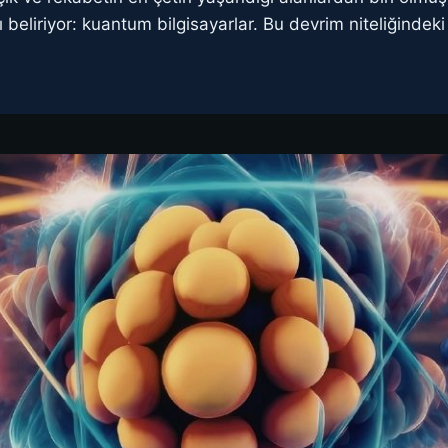
ı beliriyor: kuantum bilgisayarlar. Bu devrim niteliğindek