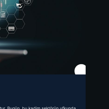
uştur. Bugün, bu kadim sektörün ufkunda,