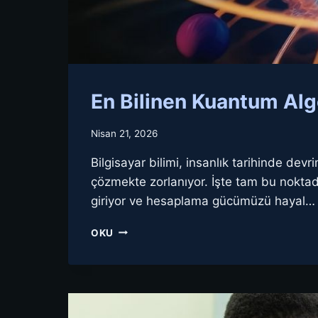
En Bilinen Kuantum Algo
Nisan 21, 2026
Bilgisayar bilimi, insanlık tarihinde dev
çözmekte zorlanıyor. İşte tam bu nokta
giriyor ve hesaplama gücümüzü hayal…
EN
OKU
BILINEN
KUANTUM
ALGORITMALARI
HANGILERI?