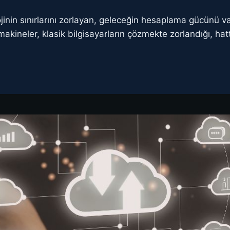
ojinin sınırlarını zorlayan, geleceğin hesaplama gücünü va
makineler, klasik bilgisayarların çözmekte zorlandığı, h