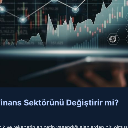
inans Sektörünü Değiştirir mi?
çık ve rekabetin en çetin yaşandığı alanlardan biri olm