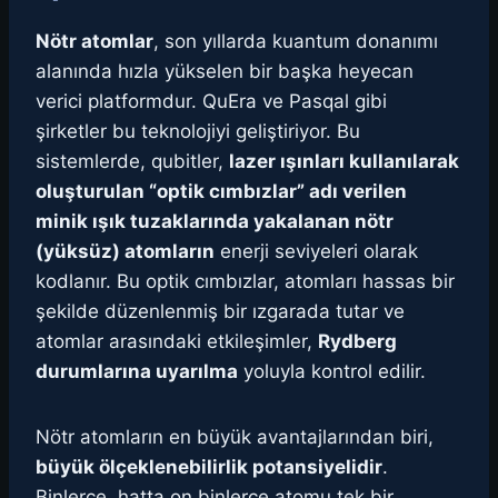
Nötr atomlar
, son yıllarda kuantum donanımı
alanında hızla yükselen bir başka heyecan
verici platformdur. QuEra ve Pasqal gibi
şirketler bu teknolojiyi geliştiriyor. Bu
sistemlerde, qubitler,
lazer ışınları kullanılarak
oluşturulan “optik cımbızlar” adı verilen
minik ışık tuzaklarında yakalanan nötr
(yüksüz) atomların
enerji seviyeleri olarak
kodlanır. Bu optik cımbızlar, atomları hassas bir
şekilde düzenlenmiş bir ızgarada tutar ve
atomlar arasındaki etkileşimler,
Rydberg
durumlarına uyarılma
yoluyla kontrol edilir.
Nötr atomların en büyük avantajlarından biri,
büyük ölçeklenebilirlik potansiyelidir
.
Binlerce, hatta on binlerce atomu tek bir