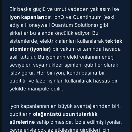
Bir başka güçlü ve umut vadeden yaklaşım ise
iyon kapanları
dır. IonQ ve Quantinuum (eski
adıyla Honeywell Quantum Solutions) gibi
şirketler bu alanda öncülük ediyor. Bu
sistemlerde, elektrik alanları kullanılarak
tek tek
atomlar (iyonlar)
bir vakum ortamında havada
asılı tutulur. Bu iyonların elektronlarının enerji
seviyeleri veya nükleer spinleri, qubitler olarak
işlev görür. Her bir iyon, kendi başına bir
qubit’tir ve lazer ışınları kullanılarak hassas bir
şekilde manipüle edilir.
İyon kapanlarının en büyük avantajlarından biri,
qubitlerin
olağanüstü uzun tutarlılık
sürelerine
sahip olmasıdır. İzole edilmiş iyonlar,
çevreleriyle çok az etkileşime girdikleri için