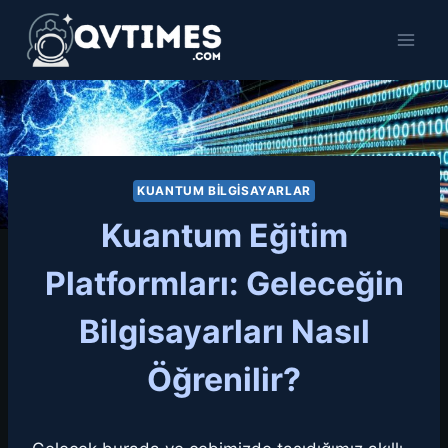
Skip
to
content
KUANTUM BILGISAYARLAR
Kuantum Eğitim
Platformları: Geleceğin
Bilgisayarları Nasıl
Öğrenilir?