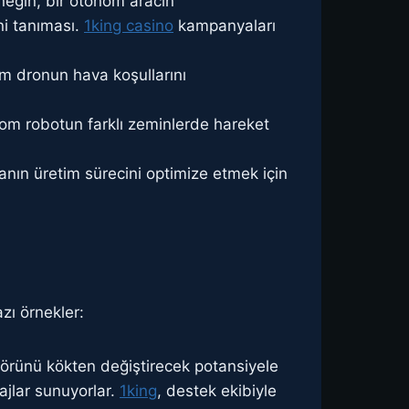
rneğin, bir otonom aracın
ini tanıması.
1king casino
kampanyaları
om dronun hava koşullarını
nom robotun farklı zeminlerde hareket
anın üretim sürecini optimize etmek için
zı örnekler:
törünü kökten değiştirecek potansiyele
ajlar sunuyorlar.
1king
, destek ekibiyle