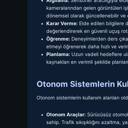
Algılama:
Sensörler aracılığıyla eld
kameralarından gelen görüntüleri işle
dönemsel olarak güncellenebilir ve ç
Karar Verme:
Elde edilen bilgilere
değerlendirerek en güvenli uçuş rota
Öğrenme:
Deneyimlerden ders çıkara
etmeyi öğrenerek daha hızlı ve veri
Planlama:
Uzun vadeli hedeflere ula
kaynakları en verimli şekilde planla
Otonom Sistemlerin Kul
Otonom sistemlerin kullanım alanları ol
Otonom Araçlar:
Sürücüsüz otomobil
sahip. Trafik sıkışıklığını azaltma, 