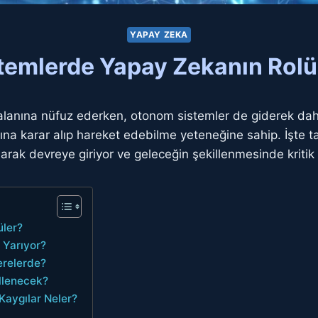
YAPAY ZEKA
emlerde Yapay Zekanın Rolü
lanına nüfuz ederken, otonom sistemler de giderek daha
na karar alıp hareket edebilme yeteneğine sahip. İşte 
arak devreye giriyor ve geleceğin şekillenmesinde kritik 
ler?
 Yarıyor?
erelerde?
llenecek?
 Kaygılar Neler?