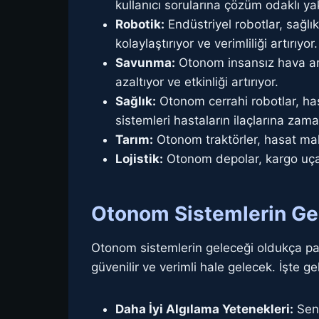
kullanıcı sorularına çözüm odaklı yak
Robotik:
Endüstriyel robotlar, sağlık
kolaylaştırıyor ve verimliliği artırıyor.
Savunma:
Otonom insansız hava araçl
azaltıyor ve etkinliği artırıyor.
Sağlık:
Otonom cerrahi robotlar, hass
sistemleri hastaların ilaçlarına zam
Tarım:
Otonom traktörler, hasat makin
Lojistik:
Otonom depolar, kargo uçakla
Otonom Sistemlerin Gel
Otonom sistemlerin geleceği oldukça parl
güvenilir ve verimli hale gelecek. İşte g
Daha İyi Algılama Yetenekleri:
Sens