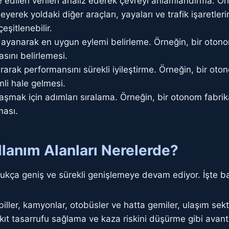
e edilen verileri analiz ederek çevreyi anlamlandırma. Ö
yerek yoldaki diğer araçları, yayaları ve trafik işaretler
eşitlenebilir.
 dayanarak en uygun eylemi belirleme. Örneğin, bir oton
sını belirlemesi.
rak performansını sürekli iyileştirme. Örneğin, bir oto
mli hale gelmesi.
şmak için adımları sıralama. Örneğin, bir otonom fabrik
ması.
lanım Alanları Nerelerde?
dukça geniş ve sürekli genişlemeye devam ediyor. İşte ba
ler, kamyonlar, otobüsler ve hatta gemiler, ulaşım sek
yakıt tasarrufu sağlama ve kaza riskini düşürme gibi avant