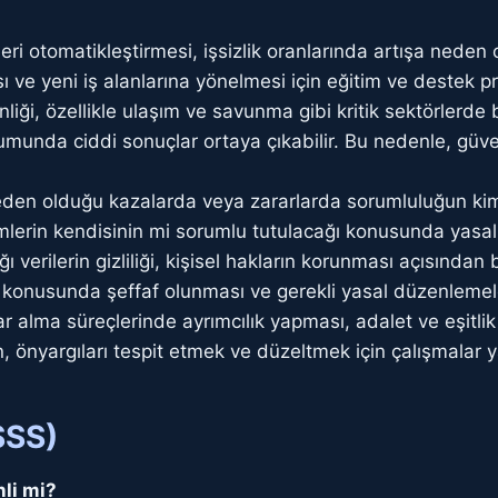
eri otomatikleştirmesi, işsizlik oranlarında artışa neden
ı ve yeni iş alanlarına yönelmesi için eğitim ve destek p
iği, özellikle ulaşım ve savunma gibi kritik sektörlerde
munda ciddi sonuçlar ortaya çıkabilir. Bu nedenle, güve
den olduğu kazalarda veya zararlarda sorumluluğun kim
stemlerin kendisinin mi sorumlu tutulacağı konusunda yasa
 verilerin gizliliği, kişisel hakların korunması açısından 
ğı konusunda şeffaf olunması ve gerekli yasal düzenlemel
alma süreçlerinde ayrımcılık yapması, adalet ve eşitlik ilk
, önyargıları tespit etmek ve düzeltmek için çalışmalar y
SSS)
li mi?