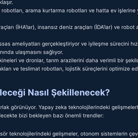
laşır.
 robotları, arama kurtarma robotları ve hatta ev işlerine 
arı (İHA’lar), insansız deniz araçları (İDA’lar) ve robot 
as ameliyatları gerçekleştiriyor ve iyileşme sürecini hız
anında ulaşmasını sağlıyor.
eleri ve dronlar, tarım arazilerini daha verimli bir şekilde
rı ve teslimat robotları, lojistik süreçlerini optimize ed
eceği Nasıl Şekillenecek?
ak görünüyor. Yapay zeka teknolojilerindeki gelişmelerle 
elecekte bizi bekleyen bazı önemli trendler:
ör teknolojilerindeki gelişmeler, otonom sistemlerin çevr