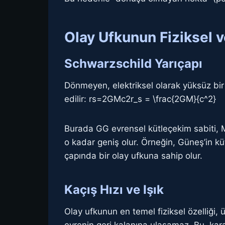
Olay Ufkunun Fiziksel v
Schwarzschild Yarıçapı
Dönmeyen, elektriksel olarak yüksüz bir k
edilir: rs=2GMc2r_s = \frac{2GM}{c^2}
Burada GG evrensel kütleçekim sabiti, MM 
o kadar geniş olur. Örneğin, Güneş’in kü
çapında bir olay ufkuna sahip olur.
Kaçış Hızı ve Işık
Olay ufkunun en temel fiziksel özelliği, 