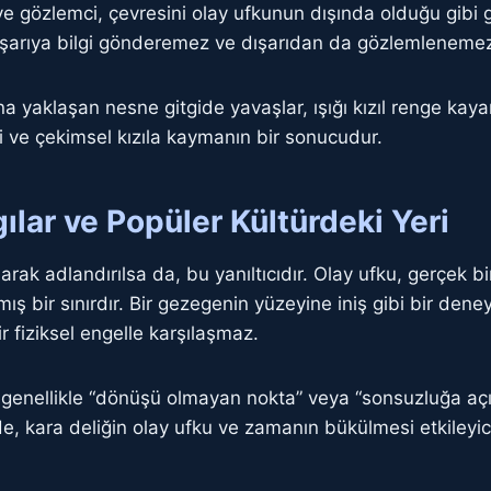
ler ve gözlemci, çevresini olay ufkunun dışında olduğu g
dışarıya bilgi gönderemez ve dışarıdan da gözlemleneme
una yaklaşan nesne gitgide yavaşlar, ışığı kızıl renge ka
 ve çekimsel kızıla kaymanın bir sonucudur.
lgılar ve Popüler Kültürdeki Yeri
arak adlandırılsa da, bu yanıltıcıdır. Olay ufku, gerçek b
 bir sınırdır. Bir gezegenin yüzeyine iniş gibi bir den
r fiziksel engelle karşılaşmaz.
genellikle “dönüşü olmayan nokta” veya “sonsuzluğa açıla
nde, kara deliğin olay ufku ve zamanın bükülmesi etkileyici