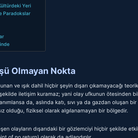
Kültürdeki Yeri
 ve Paradokslar
ar
ğinde
üşü Olmayan Nokta
unan ve ışık dahil hiçbir şeyin dışarı çıkamayacağı teori
r şekilde iletişim kuramaz; yani olay ufkunun ötesinden bi
 tanımlansa da, aslında katı, sıvı ya da gazdan oluşan bi
ız olduğu, fiziksel olarak algılanamayan bir bölgedir.
şen olayların dışarıdaki bir gözlemciyi hiçbir şekilde etki
 of no return) olarak da adlandırılır.