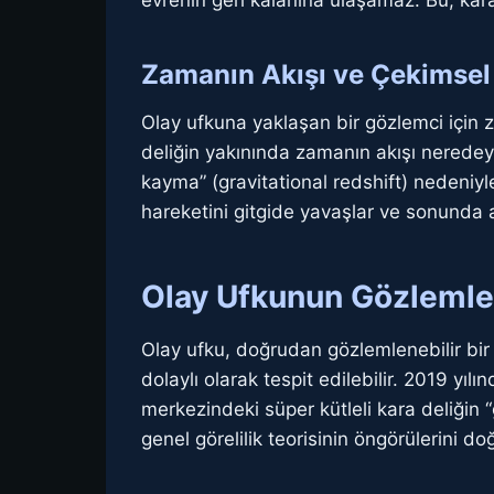
evrenin geri kalanına ulaşamaz. Bu, kara
Zamanın Akışı ve Çekimsel
Olay ufkuna yaklaşan bir gözlemci için 
deliğin yakınında zamanın akışı neredeys
kayma” (gravitational redshift) nedeniyl
hareketini gitgide yavaşlar ve sonunda
Olay Ufkunun Gözlemlen
Olay ufku, doğrudan gözlemlenebilir bir 
dolaylı olarak tespit edilebilir. 2019 y
merkezindeki süper kütleli kara deliğin “
genel görelilik teorisinin öngörülerini do