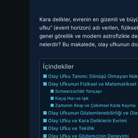
Kara delikler, evrenin en gizemli ve büyül
ufku” (event horizon) adı verilen, fizikse
genel görelilik ve modern astrofizikle de y
nelerdir? Bu makalede, olay ufkunun doğa
İçindekiler
Olay Ufku Tanımı: Dönüşü Olmayan Nok
Olay Ufkunun Fiziksel ve Matematiksel Ö
Schwarzschild Yarıçapı
Kaçış Hızı ve Işık
Zamanın Akışı ve Çekimsel Kızıla Kayma
Olay Ufkunun Gözlemlenebilirliği ve Ol
Olay Ufku ve Kara Deliklerin Evrimi
Olay Ufku ve Tekillik
Olay Ufku ve Gözlemcinin Deneyimi