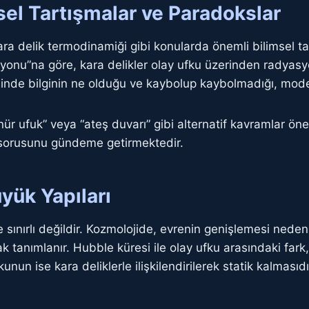
imsel Tartışmalar ve Paradokslar
ra delik termodinamiği gibi konularda önemli bilimsel ta
onu”na göre, kara delikler olay ufku üzerinden radyas
inde bilginin ne olduğu ve kaybolup kaybolmadığı, modern
nür ufuk” veya “ateş duvarı” gibi alternatif kavramlar öner
ı sorusunu gündeme getirmektedir.
yük Yapıları
 sınırlı değildir. Kozmolojide, evrenin genişlemesi neden
ak tanımlanır. Hubble küresi ile olay ufku arasındaki far
nun ise kara deliklerle ilişkilendirilerek statik kalmasıdı