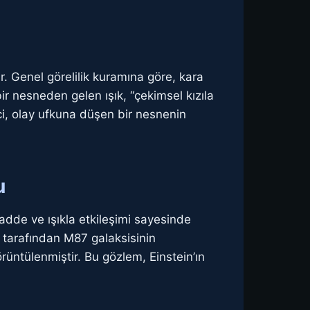
. Genel görelilik kuramına göre, kara
r nesneden gelen ışık, “çekimsel kızıla
ci, olay ufkuna düşen bir nesnenin
u
madde ve ışıkla etkileşimi sayesinde
) tarafından M87 galaksisinin
örüntülenmiştir. Bu gözlem, Einstein’ın