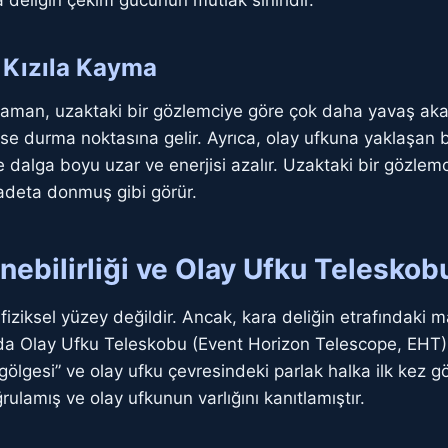
 deliğin çekim gücünün mutlak sınırıdır.
 Kızıla Kayma
zaman, uzaktaki bir gözlemciye göre çok daha yavaş akar
e durma noktasına gelir. Ayrıca, olay ufkuna yaklaşan bi
e dalga boyu uzar ve enerjisi azalır. Uzaktaki bir gözlem
 adeta donmuş gibi görür.
ebilirliği ve Olay Ufku Teleskob
fiziksel yüzey değildir. Ancak, kara deliğin etrafındaki 
ılında Olay Ufku Teleskobu (Event Horizon Telescope, EHT
gölgesi” ve olay ufku çevresindeki parlak halka ilk kez g
ğrulamış ve olay ufkunun varlığını kanıtlamıştır.