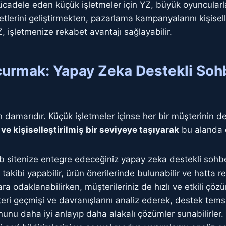
e mücadele eden küçük işletmeler için YZ, büyük oyuncula
metlerini geliştirmekten, pazarlama kampanyalarını kişise
 işletmenize rekabet avantajı sağlayabilir.
çurmak: Yapay Zeka Destekli Soh
 damarıdır. Küçük işletmeler içinse her bir müşterinin 
ve kişiselleştirilmiş bir seviyeye taşıyarak
bu alanda d
 sitenize entegre edeceğiniz yapay zeka destekli sohbet
iş takibi yapabilir, ürün önerilerinde bulunabilir ve hatta
 odaklanabilirken, müşterileriniz de hızlı ve etkili çözüm
ri geçmişi ve davranışlarını analiz ederek, destek temsilc
nunu daha iyi anlayıp daha alakalı çözümler sunabilirler.