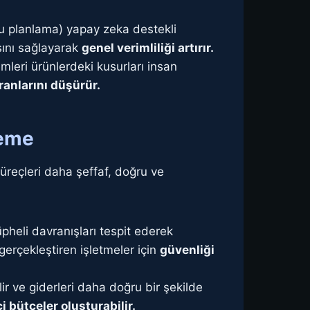
evu planlama) yapay zeka destekli
asını sağlayarak
genel verimliliği artırır.
leri ürünlerdeki kusurları insan
oranlarını düşürür.
leme
süreçleri daha şeffaf, doğru ve
pheli davranışları tespit ederek
 gerçekleştiren işletmeler için
güvenliği
ir ve giderleri daha doğru bir şekilde
i bütçeler oluşturabilir.