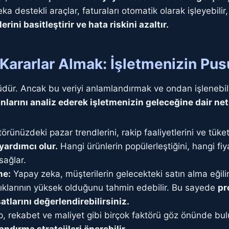
a destekli araçlar, faturaları otomatik olarak işleyebilir
ini basitleştirir ve hata riskini azaltır.
i Kararlar Almak: İşletmenizin Pus
üdür. Ancak bu veriyi anlamlandırmak ve ondan işlenebil
nlarını analiz ederek işletmenizin geleceğine dair net 
örünüzdeki pazar trendlerini, rakip faaliyetlerini ve tüket
yardımcı olur.
Hangi ürünlerin popülerleştiğini, hangi fiya
sağlar.
me:
Yapay zeka, müşterilerin gelecekteki satın alma eğilim
ılıklarının yüksek olduğunu tahmin edebilir. Bu sayede
pr
satlarını değerlendirebilirsiniz.
p, rekabet ve maliyet gibi birçok faktörü göz önünde bul