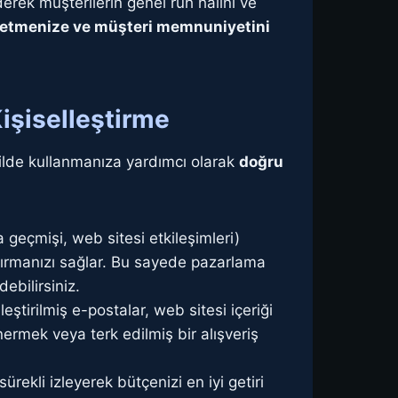
erek müşterilerin genel ruh halini ve
t etmenize ve müşteri memnuniyetini
işiselleştirme
ekilde kullanmanıza yardımcı olarak
doğru
a geçmişi, web sitesi etkileşimleri)
ayırmanızı sağlar. Bu sayede pazarlama
ebilirsiniz.
eştirilmiş e-postalar, web sitesi içeriği
nermek veya terk edilmiş bir alışveriş
rekli izleyerek bütçenizi en iyi getiri