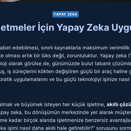
YAPAY ZEKA
letmeler İçin Yapay Zeka Uyg
kabet edebilmesi, sınırlı kaynaklarla maksimum verimlilik
te olması artık bir lüks değil, zorunluluktur. Yapay zeka
noloji olarak görülse de, günümüzde bulut tabanlı çözüml
, iş süreçlerini kökten değiştiren güçlü bir araç haline
 pratik uygulamalarını ve bu güçlü teknolojiyi işinize nas
.
almak ve büyümek isteyen her küçük işletme,
akıllı çöz
pay zeka, bu dönüşümün merkezinde yer alarak müşteri 
time kadar birçok alanda işletmenize benzersiz avantajla
a işimi nasıl daha akıllı hale getirebilir?” sorusunu so