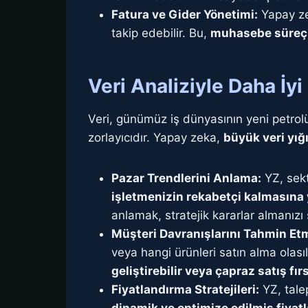
Fatura ve Gider Yönetimi:
Yapay zek
takip edebilir. Bu,
muhasebe süreçler
Veri Analiziyle Daha İy
Veri, günümüz iş dünyasının yeni petrol
zorlayıcıdır. Yapay zeka,
büyük veri yığı
Pazar Trendlerini Anlama:
YZ, sekt
işletmenizin rekabetçi kalmasına 
anlamak, stratejik kararlar almanızı 
Müşteri Davranışlarını Tahmin Et
veya hangi ürünleri satın alma olas
geliştirebilir veya çapraz satış fır
Fiyatlandırma Stratejileri:
YZ, tale