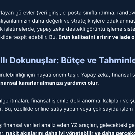
layan görevler (veri girişi, e-posta sınıflandırma, rand
 çalışanlarınızın daha değerli ve stratejik işlere odaklanm
işletmelerde, yapay zeka destekli görüntü işleme sistem
kilde tespit edebilir. Bu,
ürün kalitesini artırır ve iade 
llı Dokunuşlar: Bütçe ve Tahmin
rülebilirliği için hayati önem taşır. Yapay zeka, finansal 
finansal kararlar almanıza yardımcı olur.
goritmaları, finansal işlemlerdeki anormal kalıpları ve şü
lir. Bu, özellikle online satış yapan veya çok sayıda işlem
finansal verileri analiz eden YZ araçları, gelecekteki gel
er,
nakit akışlarını daha iyi yönetebilir ve daha gerçekç