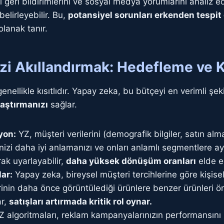
geri bildirimlerini ve sosyal medya yorumlarını analiz ed
elirleyebilir. Bu,
potansiyel sorunları erkenden tespi
lanak tanır.
izi Akıllandırmak: Hedefleme ve K
enellikle kısıtlıdır. Yapay zeka, bu bütçeyi en verimli ş
aştırmanızı
sağlar.
yon:
YZ, müşteri verilerini (demografik bilgiler, satın alm
inizi daha iyi anlamanızı ve onları anlamlı segmentlere 
ak uyarlayabilir,
daha yüksek dönüşüm oranları
elde ed
lar:
Yapay zeka, bireysel müşteri tercihlerine göre kişisell
erinin daha önce görüntülediği ürünlere benzer ürünleri ö
ar,
satışları artırmada kritik rol oynar.
 algoritmaları, reklam kampanyalarınızın performansını sü