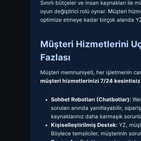
Sınırlı bütçeler ve insan kaynakları il
oyun değiştirici rolü oynar. Müşteri hiz
optimize etmeye kadar birçok alanda YZ,
Müşteri Hizmetlerini U
Fazlası
Müşteri memnuniyeti, her işletmenin can
müşteri hizmetlerinizi 7/24 kesintisiz 
Sohbet Robotları (Chatbotlar):
Web
soruları anında yanıtlayabilir, sipar
kaynaklarınız daha karmaşık sorunlara
Kişiselleştirilmiş Destek:
YZ, müşte
Böylece temsilciler, müşterinin soru