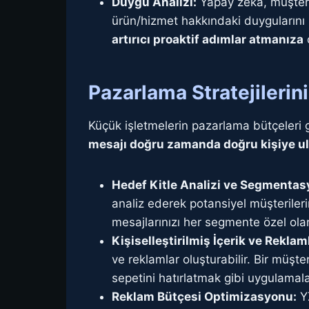
Duygu Analizi:
Yapay zeka, müşteri 
ürün/hizmet hakkındaki duygularını b
artırıcı proaktif adımlar atmanıza
o
Pazarlama Stratejilerin
Küçük işletmelerin pazarlama bütçeleri g
mesajı doğru zamanda doğru kişiye ul
Hedef Kitle Analizi ve Segmentas
analiz ederek potansiyel müşteriler
mesajlarınızı her segmente özel olar
Kişiselleştirilmiş İçerik ve Reklam
ve reklamlar oluşturabilir. Bir müşt
sepetini hatırlatmak gibi uygulamal
Reklam Bütçesi Optimizasyonu:
YZ