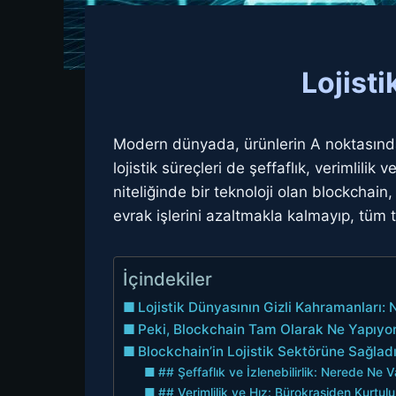
Lojist
Modern dünyada, ürünlerin A noktasından
lojistik süreçleri de şeffaflık, verimlili
niteliğinde bir teknoloji olan blockchain
evrak işlerini azaltmakla kalmayıp, tüm t
İçindekiler
Lojistik Dünyasının Gizli Kahramanları
Peki, Blockchain Tam Olarak Ne Yapıyo
Blockchain’in Lojistik Sektörüne Sağlad
## Şeffaflık ve İzlenebilirlik: Nerede Ne V
## Verimlilik ve Hız: Bürokrasiden Kurtul