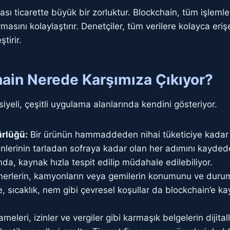
ası ticarette büyük bir zorluktur. Blockchain, tüm işleml
uymasını kolaylaştırır. Denetçiler, tüm verilere kolayca eri
tirir.
ain Nerede Karşımıza Çıkıyor?
siyeli, çeşitli uygulama alanlarında kendini gösteriyor.
ürlüğü:
Bir ürünün hammaddeden nihai tüketiciye kadar 
ünlerinin tarladan sofraya kadar olan her adımını kaydede
ğında, kaynak hızla tespit edilip müdahale edilebiliyor.
erlerin, kamyonların veya gemilerin konumunu ve durum
de, sıcaklık, nem gibi çevresel koşullar da blockchain’e k
eri, izinler ve vergiler gibi karmaşık belgelerin dijitall