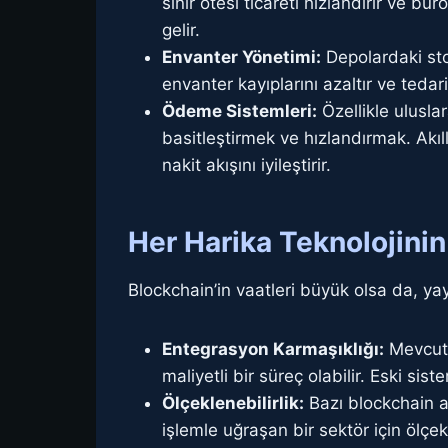
sınır ötesi ticareti hızlandırır ve bü
gelir.
Envanter Yönetimi:
Depolardaki stok
envanter kayıplarını azaltır ve tedarik 
Ödeme Sistemleri:
Özellikle uluslar
basitleştirmek ve hızlandırmak. Akıl
nakit akışını iyileştirir.
Her Harika Teknolojinin 
Blockchain’in vaatleri büyük olsa da, y
Entegrasyon Karmaşıklığı:
Mevcut 
maliyetli bir süreç olabilir. Eski si
Ölçeklenebilirlik:
Bazı blockchain ağ
işlemle uğraşan bir sektör için ölçe