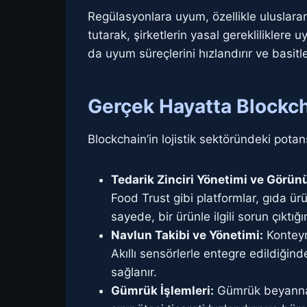
Regülasyonlara uyum, özellikle uluslarar
tutarak, şirketlerin yasal gerekliliklere 
da uyum süreçlerini hızlandırır ve basitleş
Gerçek Hayatta Blockch
Blockchain’in lojistik sektöründeki potan
Tedarik Zinciri Yönetimi ve Görün
Food Trust gibi platformlar, gıda ür
sayede, bir ürünle ilgili sorun çıktı
Navlun Takibi ve Yönetimi:
Konteyn
Akıllı sensörlerle entegre edildiğin
sağlanır.
Gümrük İşlemleri:
Gümrük beyannamel