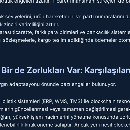
rokratik engelleri azaltır. Ticaret finansmanı süreçleri de
 seviyelerini, ürün hareketlerini ve parti numaralarını d
zinciri verimliliğini artırır.
arası ticarette, farklı para birimleri ve bankacılık sistem
lı sözleşmelerle, kargo teslim edildiğinde ödemeler otoma
Bir de Zorlukları Var: Karşılaşıla
aygın adaptasyonu önünde bazı engeller bulunuyor.
lojistik sistemleri (ERP, WMS, TMS) ile blockchain tekno
stemlerin güncellenmesi veya tamamen değiştirilmesi gereke
ları, yüksek işlem hacimlerini yönetme konusunda zorluk 
klenebilirlik kritik öneme sahiptir. Ancak yeni nesil blo