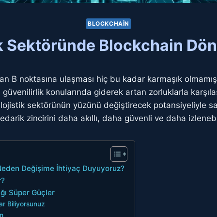
BLOCKCHAIN
ik Sektöründe Blockchain D
 B noktasına ulaşması hiç bu kadar karmaşık olmamıştı. 
k ve güvenilirlik konularında giderek artan zorluklarla karş
, lojistik sektörünün yüzünü değiştirecek potansiyeliyle s
edarik zincirini daha akıllı, daha güvenli ve daha izlenebi
: Neden Değişime İhtiyaç Duyuyoruz?
r?
ığı Süper Güçler
ar Biliyorsunuz
un